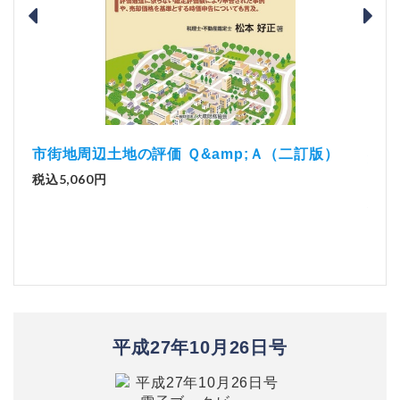
版）
市街地周辺土地の評価 Ｑ&amp;Ａ（二訂版）
解説
税込5,060円
実務
税込2
平成27年10月26日号