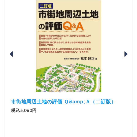
版）
市街地周辺土地の評価 Ｑ&amp;Ａ（二訂版）
解説
税込5,060円
実務
税込2