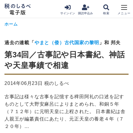
サインイン
購読申込み
ホーム
過去の連載「
やまと（倭）古代国家の黎明
」和 邦夫
第34回／古事記や日本書紀、神話
や天皇事績で相違
2014年06月23日 税のしるべ
古事記は様々な古事を記憶する稗田阿礼の口述を記す
ものとして大野安麻呂によりまとめられ、和銅５年
（７１２年）に元明天皇に上程された。 日本書紀は舎
人親王が編纂責任にあたり、元正天皇の養老４年（７
２０年）…