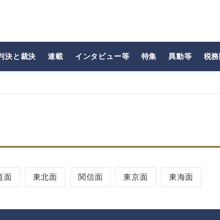
判決と裁決
連載
インタビュー等
特集
異動等
税務
道面
東北面
関信面
東京面
東海面