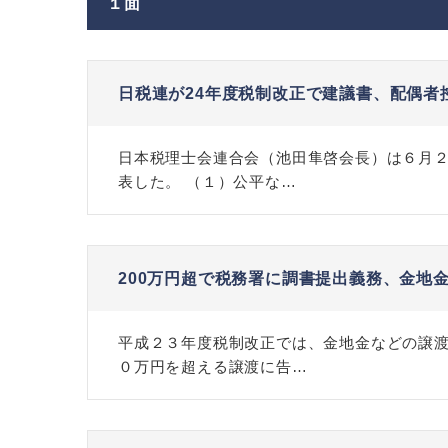
１面
日税連が24年度税制改正で建議書、配偶者
日本税理士会連合会（池田隼啓会長）は６月
表した。 （１）公平な…
200万円超で税務署に調書提出義務、金地
平成２３年度税制改正では、金地金などの譲
０万円を超える譲渡に告…