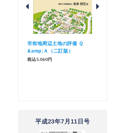
価 Ｑ
「資産承継」（2
解説とQ&amp;Aでわかる 電子
）
No.44）
帳簿等保存制度の実務（改訂
版）
税込1,500円
税込2,970円
平成23年7月11日号