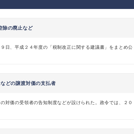
控除の廃止など
２９日、平成２４年度の「税制改正に関する建議書」をまとめ公
金などの譲渡対価の支払者
渡の対価の受領者の告知制度などが設けられた。政令では、２０