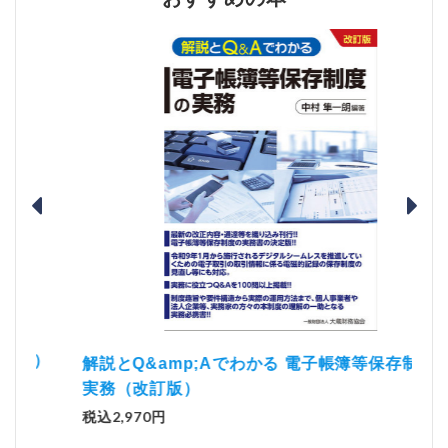
）
「資
解説とQ&amp;Aでわかる 電子帳簿等保存制度の
実務（改訂版）
税込1
税込2,970円