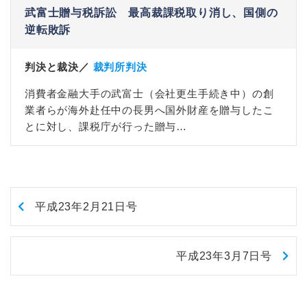
武富士贈与税訴訟 最高裁課税取り消し、国側の
逆転敗訴
判決と裁決／
裁判所判決
消費者金融大手の武富士（会社更生手続き中）の創
業者らが海外赴任中の長男へ国外財産を贈与したこ
とに対し、課税庁が行った贈与…
平成23年2月21日号
平成23年3月7日号