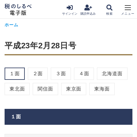
サインイン
購読申込み
ホーム
平成23年2月28日号
１面
２面
３面
４面
北海道面
東北面
関信面
東京面
東海面
１面